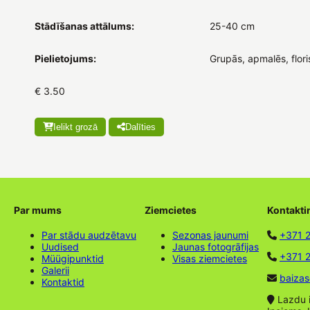
Stādīšanas attālums:
25-40 cm
Pielietojums:
Grupās, apmalēs, flori
€ 3.50
Ielikt grozā
Dalīties
Par mums
Ziemcietes
Kontakti
Par stādu audzētavu
Sezonas jaunumi
+371 
Uudised
Jaunas fotogrāfijas
+371 2
Müügipunktid
Visas ziemcietes
Galerii
baizas
Kontaktid
Lazdu ie