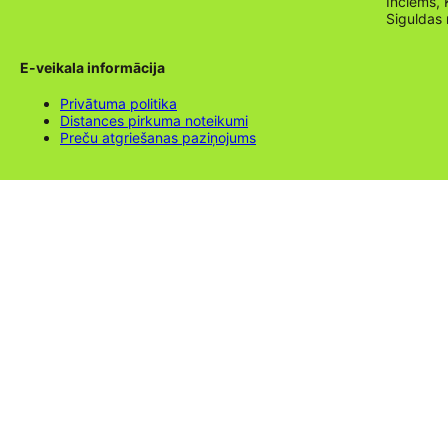
Inciems, 
Siguldas
E-veikala informācija
Privātuma politika
Distances pirkuma noteikumi
Preču atgriešanas paziņojums