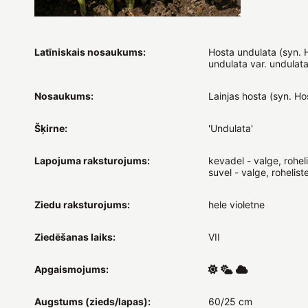
Latīniskais nosaukums:
Hosta undulata (syn. 
undulata var. undulata
Nosaukums:
Lainjas hosta (syn. Hos
Šķirne:
'Undulata'
Lapojuma raksturojums:
kevadel - valge, roheli
suvel - valge, rohelist
Ziedu raksturojums:
hele violetne
Ziedēšanas laiks:
VII
Apgaismojums:
Augstums (zieds/lapas):
60/25 cm