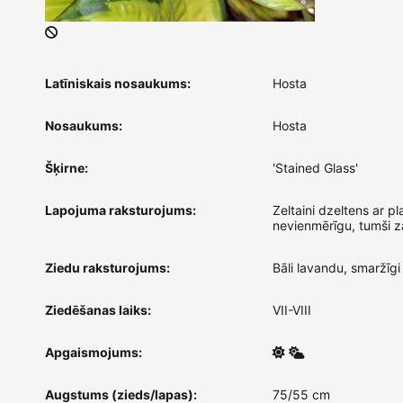
Latīniskais nosaukums:
Hosta
Nosaukums:
Hosta
Šķirne:
'Stained Glass'
Lapojuma raksturojums:
Zeltaini dzeltens ar pl
nevienmērīgu, tumši z
Ziedu raksturojums:
Bāli lavandu, smaržīgi
Ziedēšanas laiks:
VII-VIII
Apgaismojums:
Augstums (zieds/lapas):
75/55 cm