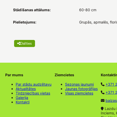
Stādīšanas attālums:
60-80 cm
Pielietojums:
Grupās, apmalēs, flori
Dalīties
Par mums
Ziemcietes
Kontakti
Par stādu audzētavu
Sezonas jaunumi
+371 
Aktualitātes
Jaunas fotogrāfijas
+371 2
Tirdzniecības vietas
Visas ziemcietes
Galerija
baizas
Kontakti
Lazdu ie
Inciems, 