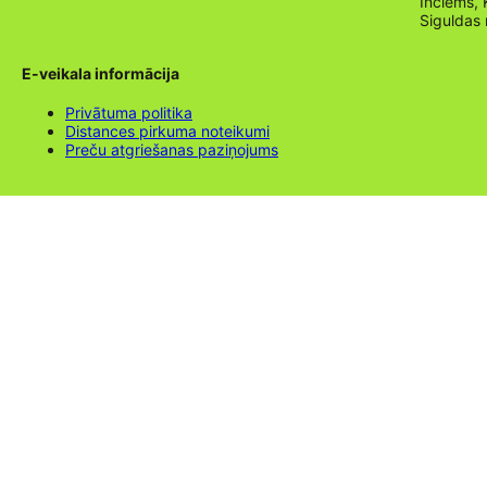
Inciems, 
Siguldas
E-veikala informācija
Privātuma politika
Distances pirkuma noteikumi
Preču atgriešanas paziņojums