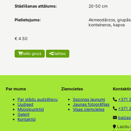
Stādīšanas attālums:
20-50 cm
Pielietojums:
Akmeņdārzos, grupās
konteineros, kapos
€ 4.50
Ielikt grozā
Dalīties
Par mums
Ziemcietes
Kontakti
Par stādu audzētavu
Sezonas jaunumi
+371 
Uudised
Jaunas fotogrāfijas
+371 2
Müügipunktid
Visas ziemcietes
Galerii
baizas
Kontaktid
Lazdu ie