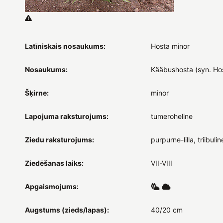
Latīniskais nosaukums:
Hosta minor
Nosaukums:
Kääbushosta (syn. Ho
Šķirne:
minor
Lapojuma raksturojums:
tumeroheline
Ziedu raksturojums:
purpurne-lilla, triibulin
Ziedēšanas laiks:
VII-VIII
Apgaismojums:
Augstums (zieds/lapas):
40/20 cm