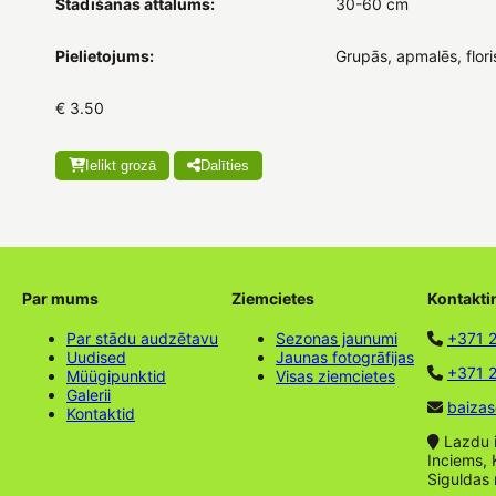
Stādīšanas attālums:
30-60 cm
Pielietojums:
Grupās, apmalēs, flori
€ 3.50
Ielikt grozā
Dalīties
Par mums
Ziemcietes
Kontakti
Par stādu audzētavu
Sezonas jaunumi
+371 
Uudised
Jaunas fotogrāfijas
+371 2
Müügipunktid
Visas ziemcietes
Galerii
baizas
Kontaktid
Lazdu ie
Inciems, 
Siguldas