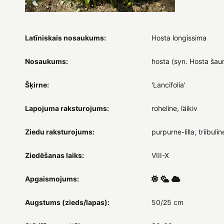
Latīniskais nosaukums:
Hosta longissima
Nosaukums:
hosta (syn. Hosta šau
Šķirne:
'Lancifolia'
Lapojuma raksturojums:
roheline, läikiv
Ziedu raksturojums:
purpurne-lilla, triibulin
Ziedēšanas laiks:
VIII-X
Apgaismojums:
Augstums (zieds/lapas):
50/25 cm