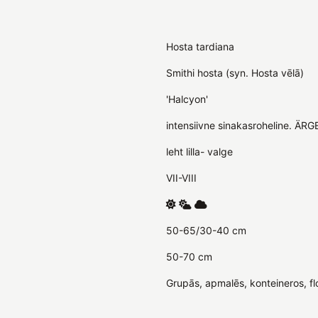
Hosta tardiana
Smithi hosta (syn. Hosta vēlā)
'Halcyon'
intensiivne sinakasroheline. ÄR
leht lilla- valge
VII-VIII
50-65/30-40 cm
50-70 cm
Grupās, apmalēs, konteineros, flo