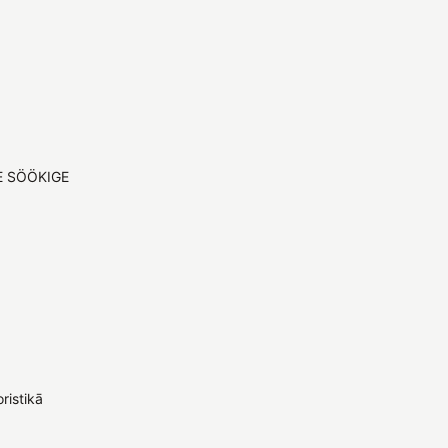
GE SÖÖKIGE
ristikā