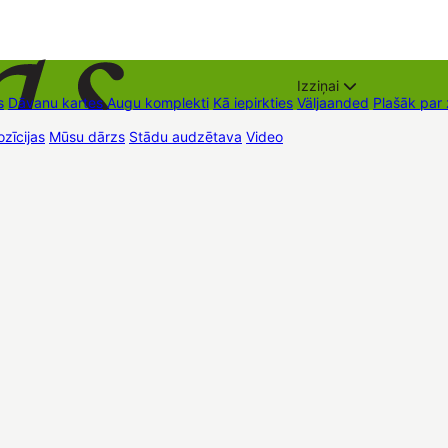
Izziņai
s
Dāvanu kartes
Augu komplekti
Kā iepirkties
Väljaanded
Plašāk par
zīcijas
Mūsu dārzs
Stādu audzētava
Video
Müügipunktid
Kontaktid