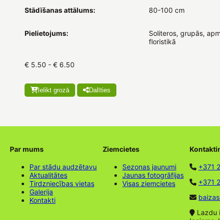
Stādīšanas attālums:
80-100 cm
Pielietojums:
Soliteros, grupās, apm
floristikā
€ 5.50 - € 6.50
Ielikt grozā
Dalīties
Par mums
Ziemcietes
Kontakti
Par stādu audzētavu
Sezonas jaunumi
+371 
Aktualitātes
Jaunas fotogrāfijas
+371 2
Tirdzniecības vietas
Visas ziemcietes
Galerija
baizas
Kontakti
Lazdu ie