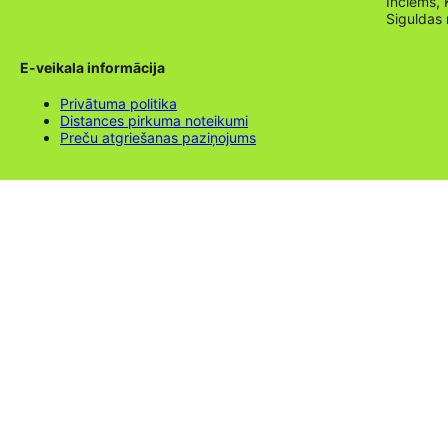
Inciems, 
Siguldas
E-veikala informācija
Privātuma politika
Distances pirkuma noteikumi
Preču atgriešanas paziņojums