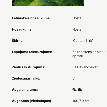
Latīniskais nosaukums:
Hosta
Nosaukums:
Hosta
Šķirne:
'Captain Kirk'
Lapojuma raksturojums:
Zeltdzeltens ar platu,
apmali
Ziedu raksturojums:
Bāli lavandvioleti
Ziedēšanas laiks:
VII
Apgaismojums:
Augstums (zieds/lapas):
100/50 cm