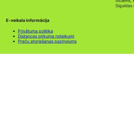
Inciems, 
Siguldas
E-veikala informācija
Privātuma politika
Distances pirkuma noteikumi
Preču atgriešanas paziņojums