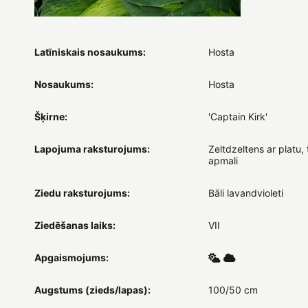
Latīniskais nosaukums:
Hosta
Nosaukums:
Hosta
Šķirne:
'Captain Kirk'
Lapojuma raksturojums:
Zeltdzeltens ar platu,
apmali
Ziedu raksturojums:
Bāli lavandvioleti
Ziedēšanas laiks:
VII
Apgaismojums:
Augstums (zieds/lapas):
100/50 cm