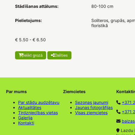
Stādīšanas attālums:
80-100 cm
Pielietojums:
Soliteros, grupās, apm
floristikā
€ 5.50 - € 6.50
Ielikt grozā
Dalīties
Par mums
Ziemcietes
Kontakti
Par stādu audzētavu
Sezonas jaunumi
+371 
Aktualitātes
Jaunas fotogrāfijas
+371 2
Tirdzniecības vietas
Visas ziemcietes
Galerija
baizas
Kontakti
Lazdu ie