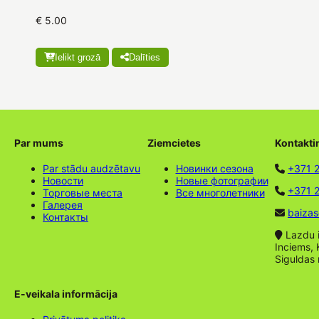
€ 5.00
Ielikt grozā
Dalīties
Par mums
Ziemcietes
Kontakti
Par stādu audzētavu
Новинки сезона
+371 
Новости
Новые фотографии
+371 2
Торговые места
Все многолетники
Галерея
baizas
Контакты
Lazdu ie
Inciems, 
Siguldas
E-veikala informācija