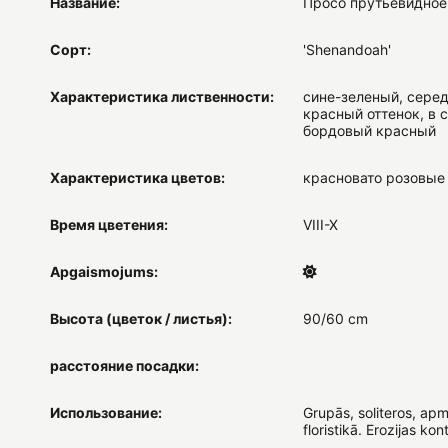
Название:
Просо прутьевидное 
Сорт:
'Shenandoah'
Характеристика лиственности:
сине-зеленый, серед
красный оттенок, в с
бордовый красный
Характеристика цветов:
красновато розовые
Время цветения:
VIII-X
Apgaismojums:
Высота (цветок / листья):
90/60 cm
расстояние посадки:
Использование:
Grupās, soliteros, apm
floristikā. Erozijas kont