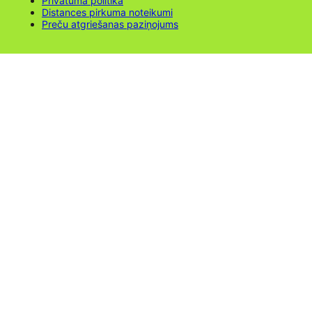
Privātuma politika
Distances pirkuma noteikumi
Preču atgriešanas paziņojums