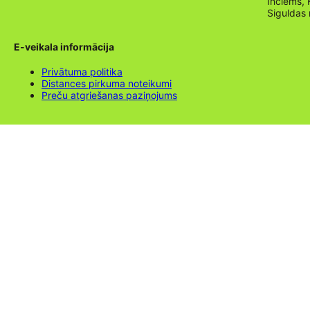
Inciems, 
Siguldas
E-veikala informācija
Privātuma politika
Distances pirkuma noteikumi
Preču atgriešanas paziņojums