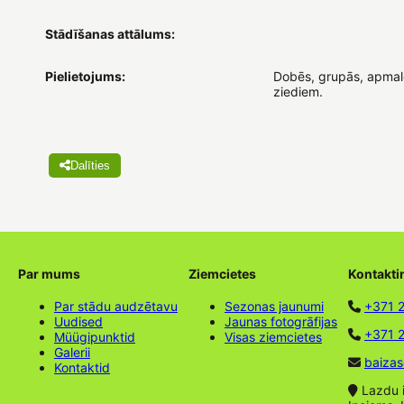
Stādīšanas attālums:
Pielietojums:
Dobēs, grupās, apmalē
ziediem.
Dalīties
Par mums
Ziemcietes
Kontakti
Par stādu audzētavu
Sezonas jaunumi
+371 
Uudised
Jaunas fotogrāfijas
+371 2
Müügipunktid
Visas ziemcietes
Galerii
baizas
Kontaktid
Lazdu ie