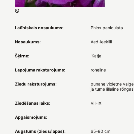
Latīniskais nosaukums:
Phlox paniculata
Nosaukums:
Aed-leeklill
Šķirne:
'Katja'
Lapojuma raksturojums:
roheline
Ziedu raksturojums:
punane violetne valg
ja tume lillaline rõngas
Ziedēšanas laiks:
VII-IX
Apgaismojums:
Augstums (zieds/lapas):
65-80 cm