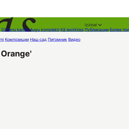
Izziņai
е
Dāvanu kartes
Augu komplekti
Kā iepirkties
Публикации
Более по
mi
Композиции
Наш сад
Питомник
Видео
Торговые места
Контак
 Orange'