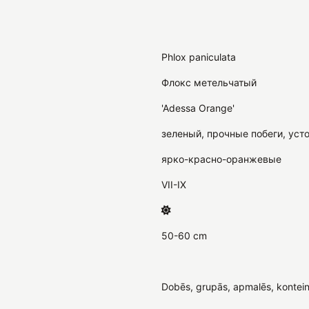
Phlox paniculata
Флокс метельчатый
'Adessa Orange'
зеленый, прочные побеги, уст
ярко-красно-оранжевые
VII-IX
50-60 cm
Dobēs, grupās, apmalēs, kontein