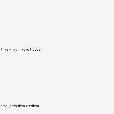
ойчив к мучнистой росе
eros, grieztiem ziediem.