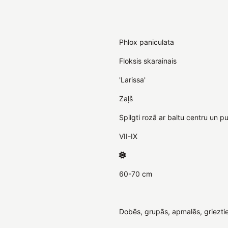
Phlox paniculata
Floksis skarainais
'Larissa'
Zaļš
Spilgti rozā ar baltu centru un 
VII-IX
60-70 cm
Dobēs, grupās, apmalēs, griezti