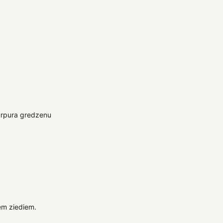
purpura gredzenu
em ziediem.