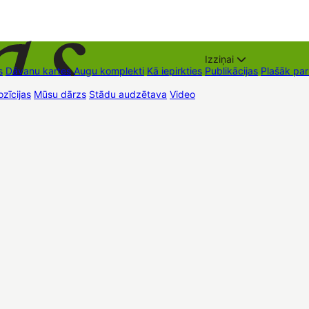
Izziņai
s
Dāvanu kartes
Augu komplekti
Kā iepirkties
Publikācijas
Plašāk pa
zīcijas
Mūsu dārzs
Stādu audzētava
Video
Tirdzniecības vietas
Kon