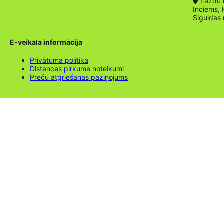
Lazdu ie
Inciems, 
Siguldas
E-veikala informācija
Privātuma politika
Distances pirkuma noteikumi
Preču atgriešanas paziņojums