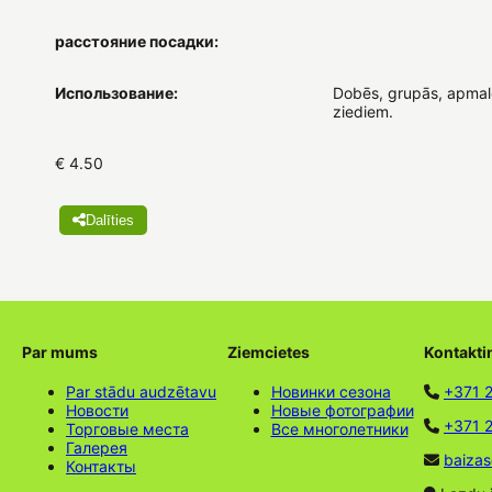
расстояние посадки:
Использование:
Dobēs, grupās, apmalē
ziediem.
€ 4.50
Dalīties
Par mums
Ziemcietes
Kontakti
Par stādu audzētavu
Новинки сезона
+371 
Новости
Новые фотографии
+371 2
Торговые места
Все многолетники
Галерея
baizas
Контакты