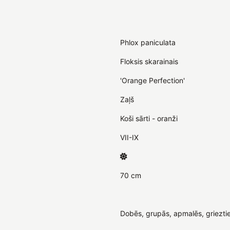
Phlox paniculata
Floksis skarainais
'Orange Perfection'
Zaļš
Koši sārti - oranži
VII-IX
70 cm
Dobēs, grupās, apmalēs, griezti