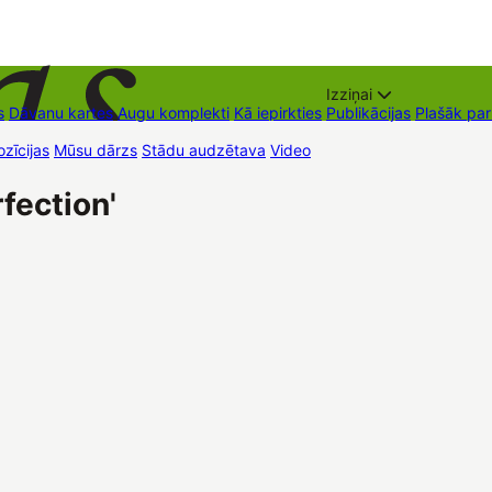
Izziņai
s
Dāvanu kartes
Augu komplekti
Kā iepirkties
Publikācijas
Plašāk pa
zīcijas
Mūsu dārzs
Stādu audzētava
Video
Tirdzniecības vietas
Kon
fection'