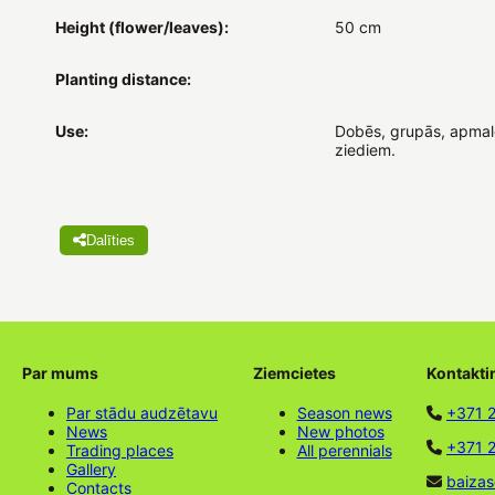
Height (flower/leaves):
50 cm
Planting distance:
Use:
Dobēs, grupās, apmalē
ziediem.
Dalīties
Par mums
Ziemcietes
Kontakti
Par stādu audzētavu
Season news
+371 
News
New photos
+371 2
Trading places
All perennials
Gallery
baizas
Contacts