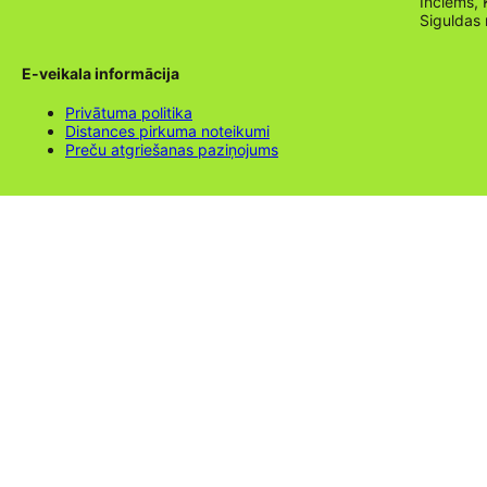
Inciems, 
Siguldas
E-veikala informācija
Privātuma politika
Distances pirkuma noteikumi
Preču atgriešanas paziņojums