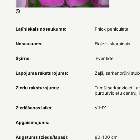
Latīniskais nosaukums:
Phlox paniculata
Nosaukums:
Floksis skarainais
Šķirne:
'Eventide'
Lapojuma raksturojums:
Zaļš, sarkanbrūni stubl
Ziedu raksturojums:
Tumši sarkanvioleti, ar
purpurvioletu centru, li
Ziedēšanas laiks:
VII-IX
Apgaismojums:
Augstums (zieds/lapas):
80-100 cm