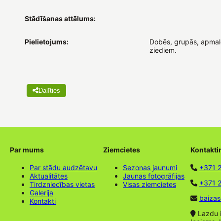
Stādīšanas attālums:
Pielietojums:
Dobēs, grupās, apmalē
ziediem.
Dalīties
Par mums
Ziemcietes
Kontakti
Par stādu audzētavu
Sezonas jaunumi
+371 
Aktualitātes
Jaunas fotogrāfijas
+371 2
Tirdzniecības vietas
Visas ziemcietes
Galerija
baizas
Kontakti
Lazdu ie