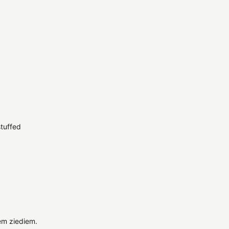
stuffed
em ziediem.