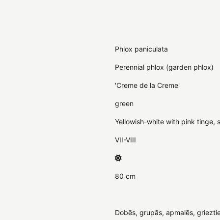
Phlox paniculata
Perennial phlox (garden phlox)
'Creme de la Creme'
green
Yellowish-white with pink tinge, 
VII-VIII
80 cm
Dobēs, grupās, apmalēs, griezti