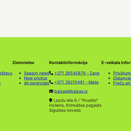
Ziemcietes
Kontaktinformācija
E-veikala info
zētavu
Season news
+371 26545879 - Zane
Privātuma
New photos
Distance
+371 29215491 - Maija
s
All perennials
Preču at
baizas@baizas.lv
Lazdu iela 6 / "Krustiņi"
Inciems, Krimuldas pagasts
Siguldas novads