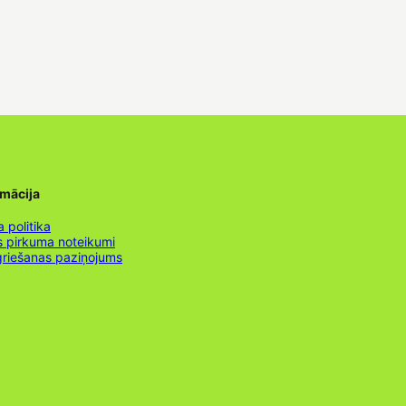
rmācija
 politika
s pirkuma noteikumi
griešanas paziņojums