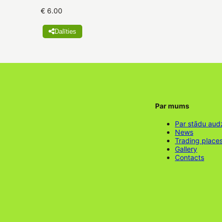
€ 6.00
Dalīties
Par mums
Par stādu aud
News
Trading place
Gallery
Contacts