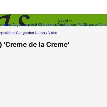
Izziņai
 kartes
Augu komplekti
Kā iepirkties
Publications
Plašāk par zināmo
positions
Our garden
Nursery
Video
Trading places
Contacts
Dāvan
) 'Creme de la Creme'