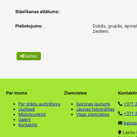
Stādīšanas attālums:
Pielietojums:
Dobēs, grupās, apmalē
ziediem.
Dalīties
Par mums
Ziemcietes
Kontakti
Par stādu audzētavu
Sezonas jaunumi
+371 
Uudised
Jaunas fotogrāfijas
+371 2
Müügipunktid
Visas ziemcietes
Galerii
baizas
Kontaktid
Lazdu ie