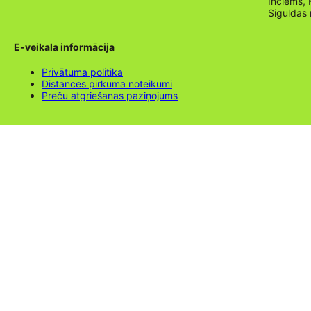
Inciems, 
Siguldas
E-veikala informācija
Privātuma politika
Distances pirkuma noteikumi
Preču atgriešanas paziņojums