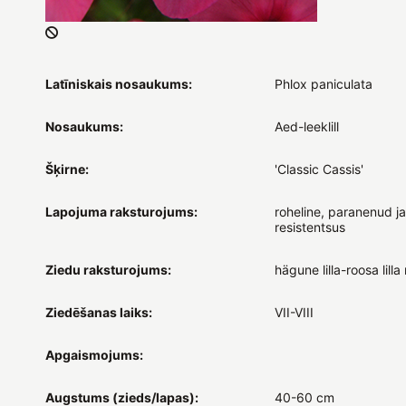
Latīniskais nosaukums:
Phlox paniculata
Nosaukums:
Aed-leeklill
Šķirne:
'Classic Cassis'
Lapojuma raksturojums:
roheline, paranenud j
resistentsus
Ziedu raksturojums:
hägune lilla-roosa lilla 
Ziedēšanas laiks:
VII-VIII
Apgaismojums:
Augstums (zieds/lapas):
40-60 cm