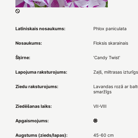
Latīniskais nosaukums:
Phlox paniculata
Nosaukums:
Floksis skarainais
Šķirne:
'Candy Twist'
Lapojuma raksturojums:
Zaļš, miltrasas izturīgs
Ziedu raksturojums:
Lavandas rozā ar baltu
smaržīgs
Ziedēšanas laiks:
VII-VIII
Apgaismojums:
Augstums (zieds/lapas):
45-60 cm