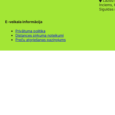
Lazdu ie
Inciems, 
Siguldas
E-veikala informācija
Privātuma politika
Distances pirkuma noteikumi
Preču atgriešanas paziņojums