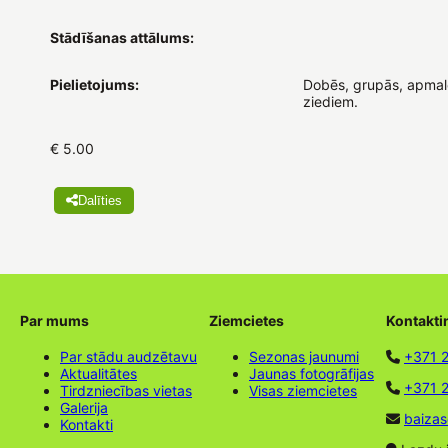
Stādīšanas attālums:
Pielietojums:
Dobēs, grupās, apmalē
ziediem.
€ 5.00
Dalīties
Par mums
Ziemcietes
Kontakti
Par stādu audzētavu
Sezonas jaunumi
+371 
Aktualitātes
Jaunas fotogrāfijas
+371 2
Tirdzniecības vietas
Visas ziemcietes
Galerija
baizas
Kontakti