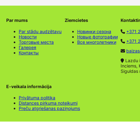
Par mums
Ziemcietes
Kontakti
Par stādu audzētavu
Новинки сезона
+371 
Новости
Новые фотографии
+371 2
Торговые места
Все многолетники
Галерея
baizas
Контакты
Lazdu ie
Inciems, 
Siguldas
E-veikala informācija
Privātuma politika
Distances pirkuma noteikumi
Preču atgriešanas paziņojums