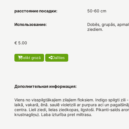
расстояние посадки:
50-60 cm
Использование:
Dobēs, grupās, apmalē
ziediem.
€ 5.00
Ielikt grozā
Dalīties
Дополнительная информация:
Viens no visspilgtākajiem zilajiem floksiem. Indigo spilgti zil
laikā, vakarā, ēnā. saulē violetzili ar purpura aci un pagaišin
centra. Lieli ziedi, lielas ziedkopas, ilgstoši. Pikanti-salds ar
krustnagliņu). Laba izturība pret miltrasu.