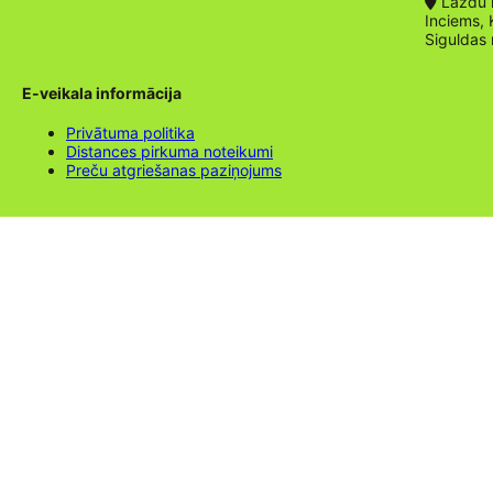
Lazdu ie
Inciems, 
Siguldas
E-veikala informācija
Privātuma politika
Distances pirkuma noteikumi
Preču atgriešanas paziņojums