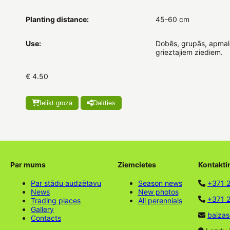
Planting distance:
45-60 cm
Use:
Dobēs, grupās, apmal
grieztajiem ziediem.
€ 4.50
Ielikt grozā
Dalīties
Par mums
Ziemcietes
Kontakti
Par stādu audzētavu
Season news
+371 
News
New photos
+371 2
Trading places
All perennials
Gallery
baizas
Contacts