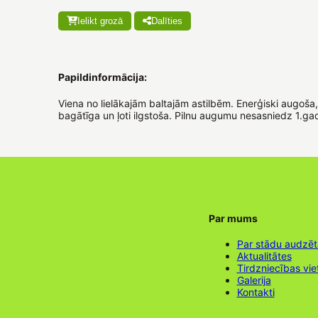
Ielikt grozā
Dalīties
Papildinformācija:
Viena no lielākajām baltajām astilbēm. Enerģiski augoša, k
bagātīga un ļoti ilgstoša. Pilnu augumu nesasniedz 1.ga
Par mums
Par stādu audzē
Aktualitātes
Tirdzniecības vie
Galerija
Kontakti