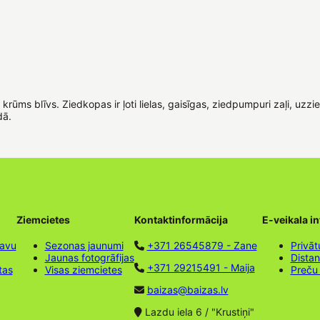
rūms blīvs. Ziedkopas ir ļoti lielas, gaisīgas, ziedpumpuri zaļi, uzzie
dā.
Ziemcietes
Kontaktinformācija
E-veikala i
tavu
Sezonas jaunumi
+371 26545879 - Zane
Privāt
Jaunas fotogrāfijas
Dista
+371 29215491 - Maija
tas
Visas ziemcietes
Preču
baizas@baizas.lv
Lazdu iela 6 / "Krustiņi"