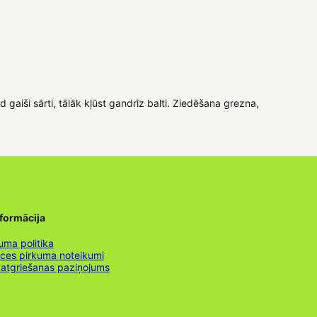
d gaiši sārti, tālāk kļūst gandrīz balti. Ziedēšana grezna,
nformācija
uma politika
nces pirkuma noteikumi
 atgriešanas paziņojums