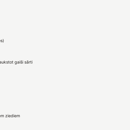
es)
laukstot gaiši sārti
em ziediem