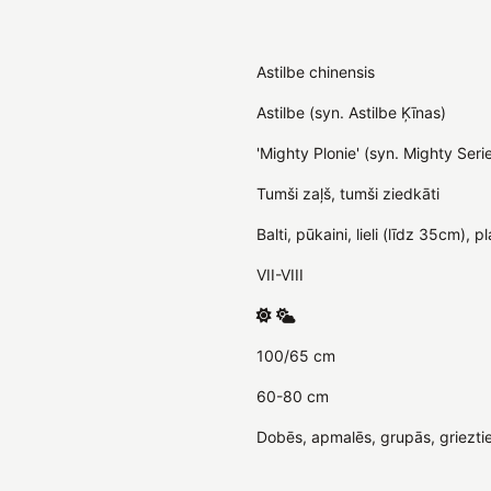
Astilbe chinensis
Astilbe (syn. Astilbe Ķīnas)
'Mighty Plonie' (syn. Mighty Seri
Tumši zaļš, tumši ziedkāti
Balti, pūkaini, lieli (līdz 35cm), p
VII-VIII
100/65 cm
60-80 cm
Dobēs, apmalēs, grupās, griezti