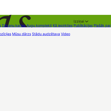
Izziņai
s
Dāvanu kartes
Augu komplekti
Kā iepirkties
Publikācijas
Plašāk pa
zīcijas
Mūsu dārzs
Stādu audzētava
Video
Tirdzniecības vietas
Kon