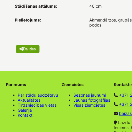
Stādīšanas attālums:
40 cm
Pielietojums:
Akmeņdārzos, grupās
podos.
Dalīties
Par mums
Ziemcietes
Kontakti
Par stādu audzētavu
Sezonas jaunumi
+371 
Aktualitātes
Jaunas fotogrāfijas
+371 2
Tirdzniecības vietas
Visas ziemcietes
Galerija
baizas
Kontakti
Lazdu ie
Inciems, 