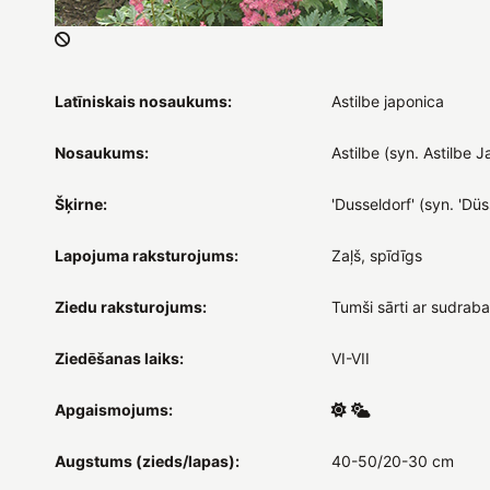
Latīniskais nosaukums:
Astilbe japonica
Nosaukums:
Astilbe (syn. Astilbe 
Šķirne:
'Dusseldorf' (syn. 'Düs
Lapojuma raksturojums:
Zaļš, spīdīgs
Ziedu raksturojums:
Tumši sārti ar sudraba
Ziedēšanas laiks:
VI-VII
Apgaismojums:
Augstums (zieds/lapas):
40-50/20-30 cm