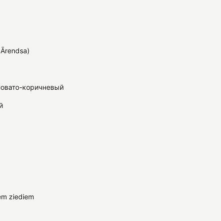
 Ārendsa)
новато-коричневый
й
em ziediem