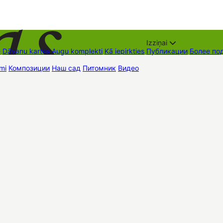
Izziņai
е
Dāvanu kartes
Augu komplekti
Kā iepirkties
Публикации
Более по
mi
Композиции
Наш сад
Питомник
Видео
Торговые места
Контак