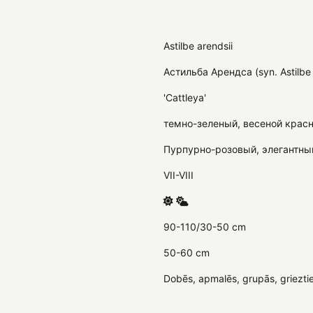
Astilbe arendsii
Астильба Арендса (syn. Astilbe
'Cattleya'
темно-зеленый, весеной крас
Пурпурно-розовый, элегантны
VII-VIII
90-110/30-50 cm
50-60 cm
Dobēs, apmalēs, grupās, griezti