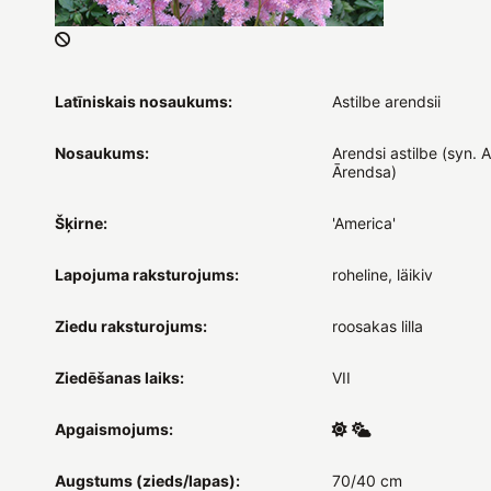
Latīniskais nosaukums:
Astilbe arendsii
Nosaukums:
Arendsi astilbe (syn. A
Ārendsa)
Šķirne:
'America'
Lapojuma raksturojums:
roheline, läikiv
Ziedu raksturojums:
roosakas lilla
Ziedēšanas laiks:
VII
Apgaismojums:
Augstums (zieds/lapas):
70/40 cm