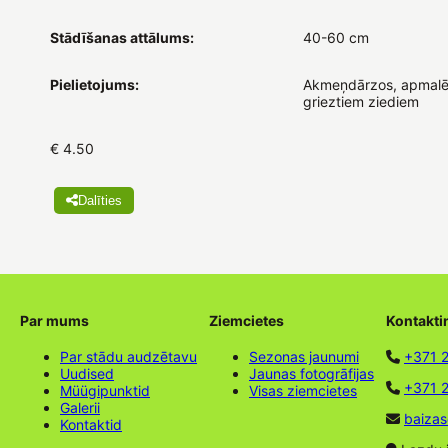
Stādīšanas attālums:
40-60 cm
Pielietojums:
Akmeņdārzos, apmalē
grieztiem ziediem
€ 4.50
Dalīties
Par mums
Ziemcietes
Kontakti
Par stādu audzētavu
Sezonas jaunumi
+371 
Uudised
Jaunas fotogrāfijas
+371 2
Müügipunktid
Visas ziemcietes
Galerii
baizas
Kontaktid