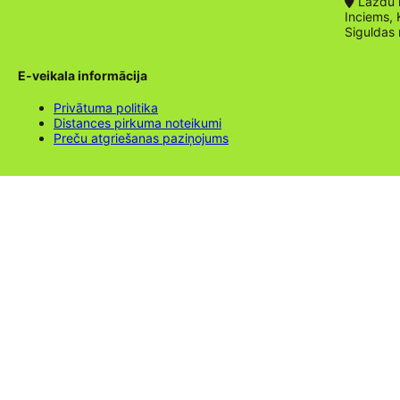
Lazdu ie
Inciems, 
Siguldas
E-veikala informācija
Privātuma politika
Distances pirkuma noteikumi
Preču atgriešanas paziņojums