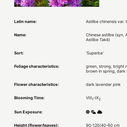
Latin name:
Astilbe chinensis var. 
Name:
Chinese astilbe (syn. A
Astilbe Takē)
Sort:
'Superba'
Foliage characteristics:
green, strong, bright 
brown in spring, dark
Flower characteristics:
dark lavender pink
Blooming Time:
VIII
-IX
1
2
Sun Exposure:
Height (flower/leaves):
90-120/40-60 cm