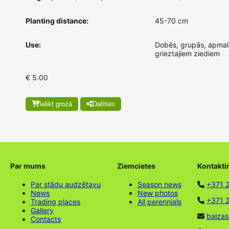
Planting distance:
45-70 cm
Use:
Dobēs, grupās, apmal
grieztajiem ziediem
€ 5.00
Ielikt grozā
Dalīties
Par mums
Ziemcietes
Kontakti
Par stādu audzētavu
Season news
+371 
News
New photos
+371 2
Trading places
All perennials
Gallery
baizas
Contacts