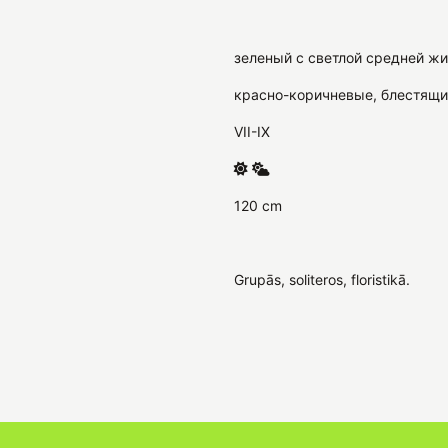
зеленый с светлой средней ж
красно-коричневые, блестящи
VII-IX
120 cm
Grupās, soliteros, floristikā.