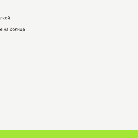
илкой
е на солнце