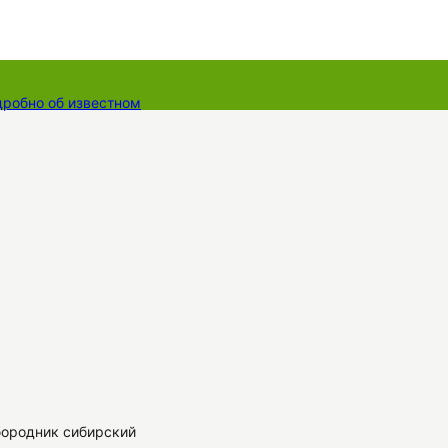
дробно об известном
ты
Dāvanu kartes
Augu komplekti
бородник сибирский