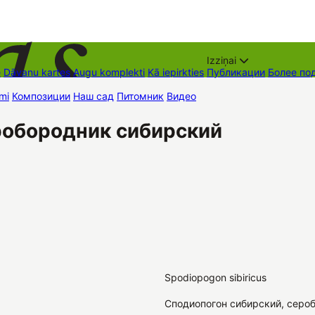
Izziņai
е
Dāvanu kartes
Augu komplekti
Kā iepirkties
Публикации
Более по
mi
Композиции
Наш сад
Питомник
Видео
Торговые места
Контак
робородник сибирский
Spodiopogon sibiricus
Сподиопогон сибирский, серо