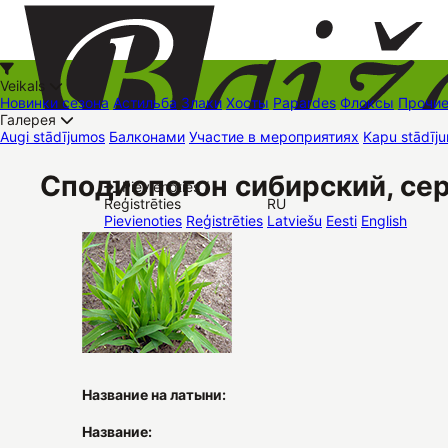
Veikals
Новинки сезона
Астильба
Злаки
Хосты
Papardes
Флоксы
Прочи
Галерея
Augi stādījumos
Балконами
Участие в мероприятиях
Kapu stādīju
+37126545879
baizas@baizas.lv
Сподиопогон сибирский, се
Pievienoties /
Reģistrēties
RU
Stādu grozs
Pievienoties
Reģistrēties
Latviešu
Eesti
English
Название на латыни:
Название: