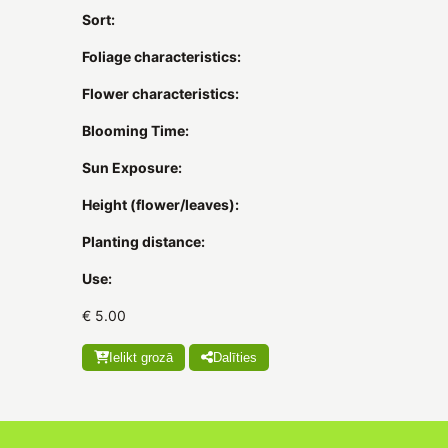
Sort:
Foliage characteristics:
Flower characteristics:
Blooming Time:
Sun Exposure:
Height (flower/leaves):
Planting distance:
Use:
€ 5.00
Ielikt grozā
Dalīties