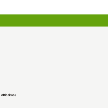
u kartes
Augu komplekti
 altissima)