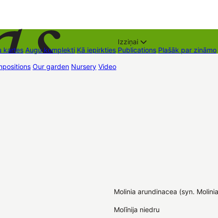
Izziņai
 kartes
Augu komplekti
Kā iepirkties
Publications
Plašāk par zināmo
positions
Our garden
Nursery
Video
Trading places
Contacts
Dāvan
Molinia arundinacea (syn. Molinia
Molīnija niedru