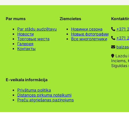
Par mums
Ziemcietes
Kontakti
Par stādu audzētavu
Новинки сезона
+371 
Новости
Новые фотографии
+371 2
Торговые места
Все многолетники
Галерея
baizas
Контакты
Lazdu ie
Inciems, 
Siguldas
E-veikala informācija
Privātuma politika
Distances pirkuma noteikumi
Preču atgriešanas paziņojums