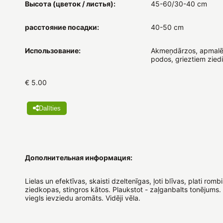
Высота (цветок / листья):
45-60/30-40 cm
расстояние посадки:
40-50 cm
Использование:
Akmeņdārzos, apmalē
podos, grieztiem zied
€ 5.00
Dalīties
Дополнительная информация:
Lielas un efektīvas, skaisti dzeltenīgas, ļoti blīvas, plati romb
ziedkopas, stingros kātos. Plaukstot - zaļganbalts tonējums.
viegls ievziedu aromāts. Vidēji vēla.