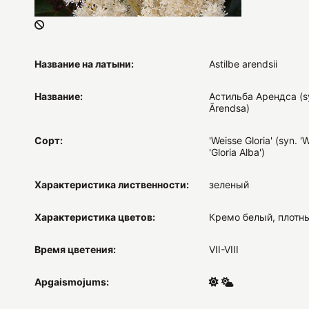
Название на латыни:
Astilbe arendsii
Название:
Астильба Арендса (sy
Ārendsa)
Сорт:
'Weisse Gloria' (syn. 'W
'Gloria Alba')
Характеристика лиственности:
зеленый
Характеристика цветов:
Кремо белый, плотн
Время цветения:
VII-VIII
Apgaismojums: