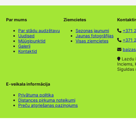
Par mums
Ziemcietes
Kontakti
Par stādu audzētavu
Sezonas jaunumi
+371 
Uudised
Jaunas fotogrāfijas
+371 2
Müügipunktid
Visas ziemcietes
Galerii
baizas
Kontaktid
Lazdu ie
Inciems, 
Siguldas
E-veikala informācija
Privātuma politika
Distances pirkuma noteikumi
Preču atgriešanas paziņojums