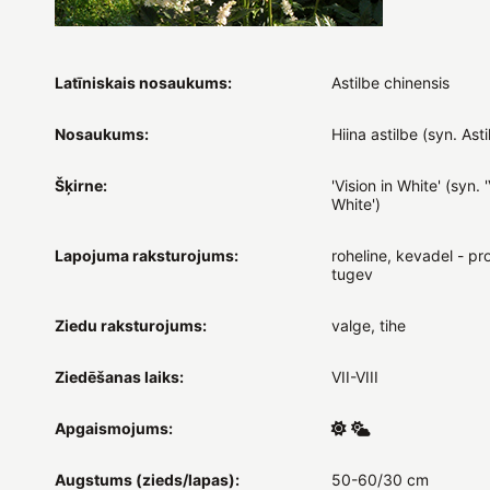
Latīniskais nosaukums:
Astilbe chinensis
Nosaukums:
Hiina astilbe (syn. Ast
Šķirne:
'Vision in White' (syn. '
White')
Lapojuma raksturojums:
roheline, kevadel - pr
tugev
Ziedu raksturojums:
valge, tihe
Ziedēšanas laiks:
VII-VIII
Apgaismojums:
Augstums (zieds/lapas):
50-60/30 cm