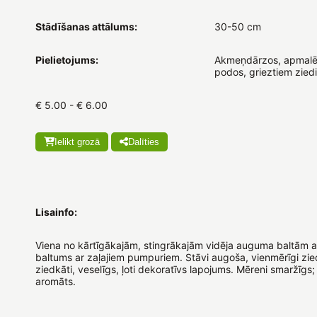
Stādīšanas attālums:
30-50 cm
Pielietojums:
Akmeņdārzos, apmalē
podos, grieztiem zied
€ 5.00 - € 6.00
Ielikt grozā
Dalīties
Lisainfo:
Viena no kārtīgākajām, stingrākajām vidēja auguma baltām a
baltums ar zaļajiem pumpuriem. Stāvi augoša, vienmērīgi zie
ziedkāti, veselīgs, ļoti dekoratīvs lapojums. Mēreni smaržīgs;
aromāts.