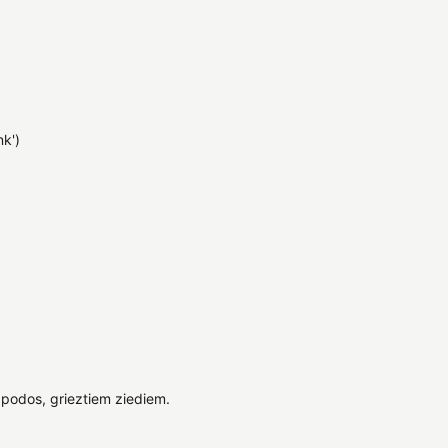
nk')
podos, grieztiem ziediem.