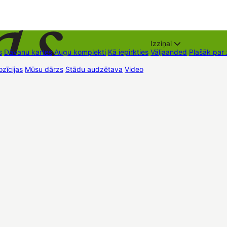
Izziņai
s
Dāvanu kartes
Augu komplekti
Kā iepirkties
Väljaanded
Plašāk par
zīcijas
Mūsu dārzs
Stādu audzētava
Video
Müügipunktid
Kontaktid