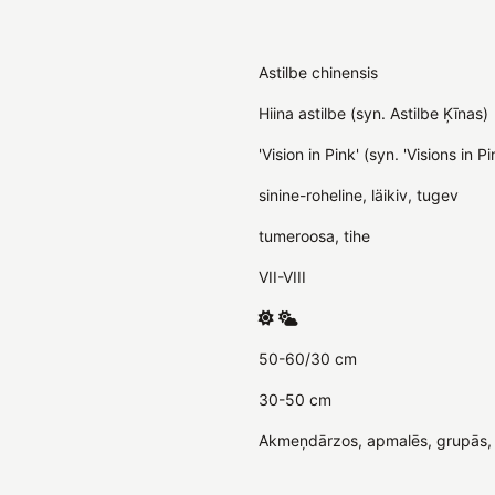
Astilbe chinensis
Hiina astilbe (syn. Astilbe Ķīnas)
'Vision in Pink' (syn. 'Visions in Pi
sinine-roheline, läikiv, tugev
tumeroosa, tihe
VII-VIII
50-60/30 cm
30-50 cm
Akmeņdārzos, apmalēs, grupās, 