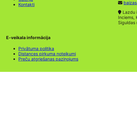
baizas
Kontakti
Lazdu ie
Inciems, 
Siguldas
E-veikala informācija
Privātuma politika
Distances pirkuma noteikumi
Preču atgriešanas paziņojums