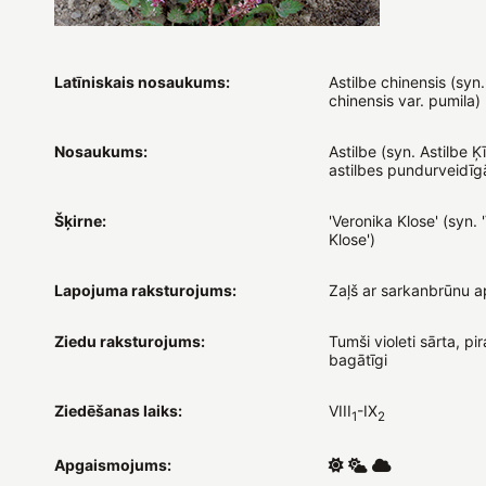
Latīniskais nosaukums:
Astilbe chinensis (syn.
chinensis var. pumila)
Nosaukums:
Astilbe (syn. Astilbe Ķ
astilbes pundurveidīgā
Šķirne:
'Veronika Klose' (syn. 
Klose')
Lapojuma raksturojums:
Zaļš ar sarkanbrūnu a
Ziedu raksturojums:
Tumši violeti sārta, pir
bagātīgi
Ziedēšanas laiks:
VIII
-IX
1
2
Apgaismojums: