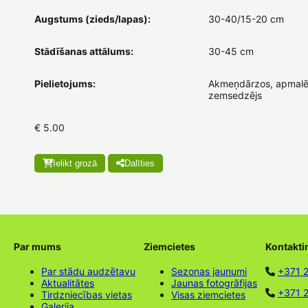
Augstums (zieds/lapas):
30-40/15-20 cm
Stādīšanas attālums:
30-45 cm
Pielietojums:
Akmeņdārzos, apmalē
zemsedzējs
€ 5.00
Ielikt grozā
Dalīties
Par mums
Ziemcietes
Kontakti
Par stādu audzētavu
Sezonas jaunumi
+371 
Aktualitātes
Jaunas fotogrāfijas
+371 2
Tirdzniecības vietas
Visas ziemcietes
Galerija