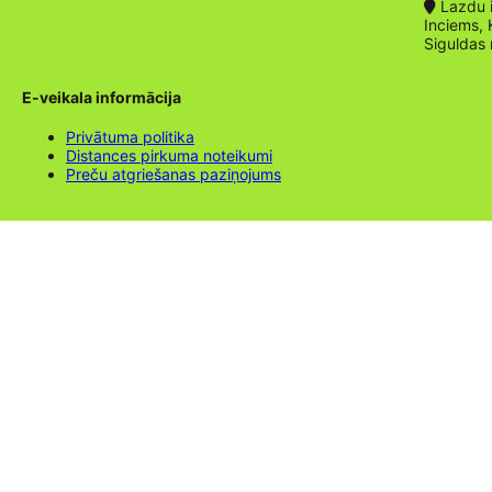
Lazdu ie
Inciems, 
Siguldas
E-veikala informācija
Privātuma politika
Distances pirkuma noteikumi
Preču atgriešanas paziņojums