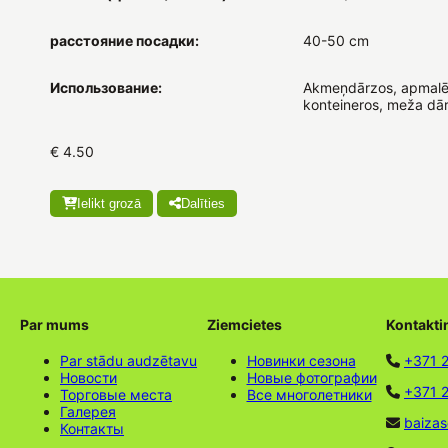
расстояние посадки:
40-50 cm
Использование:
Akmeņdārzos, apmalē
konteineros, meža dār
€ 4.50
Ielikt grozā
Dalīties
Par mums
Ziemcietes
Kontakti
Par stādu audzētavu
Новинки сезона
+371 
Новости
Новые фотографии
+371 2
Торговые места
Все многолетники
Галерея
baizas
Контакты