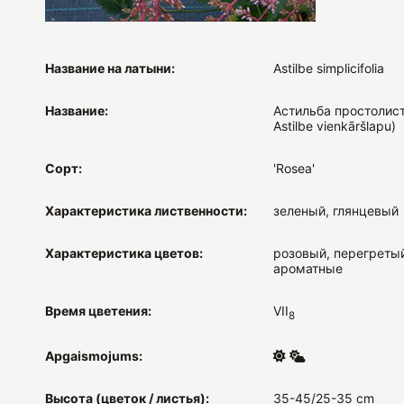
Название на латыни:
Astilbe simplicifolia
Название:
Астильба простолист
Astilbe vienkāršlapu)
Сорт:
'Rosea'
Характеристика лиственности:
зеленый, глянцевый
Характеристика цветов:
розовый, перегретый
ароматные
Время цветения:
VII
8
Apgaismojums:
Высота (цветок / листья):
35-45/25-35 cm