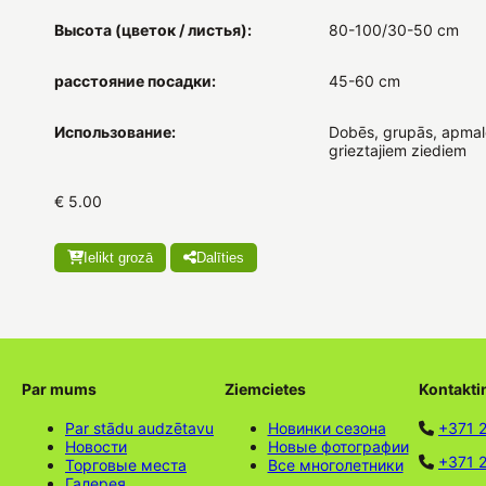
Высота (цветок / листья):
80-100/30-50 cm
расстояние посадки:
45-60 cm
Использование:
Dobēs, grupās, apmal
grieztajiem ziediem
€ 5.00
Ielikt grozā
Dalīties
Par mums
Ziemcietes
Kontakti
Par stādu audzētavu
Новинки сезона
+371 
Новости
Новые фотографии
+371 2
Торговые места
Все многолетники
Галерея