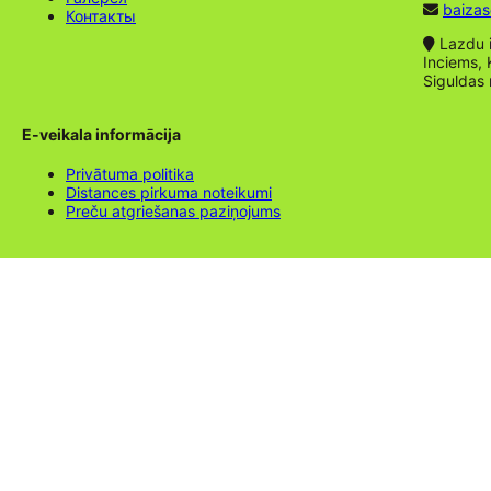
baizas
Контакты
Lazdu ie
Inciems, 
Siguldas
E-veikala informācija
Privātuma politika
Distances pirkuma noteikumi
Preču atgriešanas paziņojums