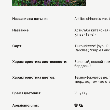
Название на латыни:
Astilbe chinensis var. 
Название:
Астильба китайская (
Ķīnas (Take))
Сорт:
'Purpurkerze' (syn. 'P
Candles'; 'Purple Lanc
Характеристика лиственности:
Зеленый, весной тем
бордовый
Характеристика цветов:
Темно-фиолетовые, 
твердые, темные ст
Время цветения:
VIII
-IX
1
2
Apgaismojums: