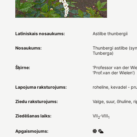
Latīniskais nosaukums:
Astilbe thunbergii
Nosaukums:
Thunbergi astilbe (syn
Tunberga)
Šķirne:
'Professor van der Wie
'Prof.van der Wielen')
Lapojuma raksturojums:
roheline, kevadel - pr
Ziedu raksturojums:
Valge, suur, õhuline, r
Ziedēšanas laiks:
VII
-VIII
2
1
Apgaismojums: