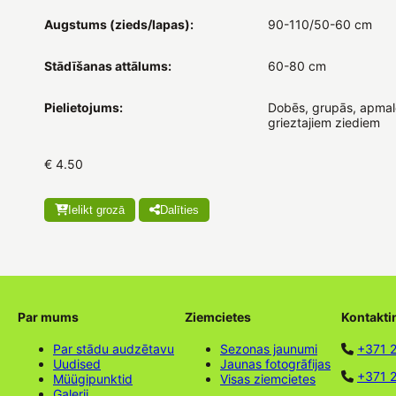
Augstums (zieds/lapas):
90-110/50-60 cm
Stādīšanas attālums:
60-80 cm
Pielietojums:
Dobēs, grupās, apmalē
grieztajiem ziediem
€ 4.50
Ielikt grozā
Dalīties
Par mums
Ziemcietes
Kontakti
Par stādu audzētavu
Sezonas jaunumi
+371 
Uudised
Jaunas fotogrāfijas
+371 2
Müügipunktid
Visas ziemcietes
Galerii