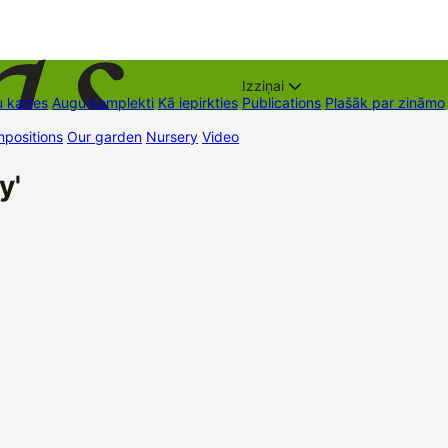
Izziņai
 kartes
Augu komplekti
Kā iepirkties
Publications
Plašāk par zināmo
positions
Our garden
Nursery
Video
Trading places
Contacts
Dāvan
y'