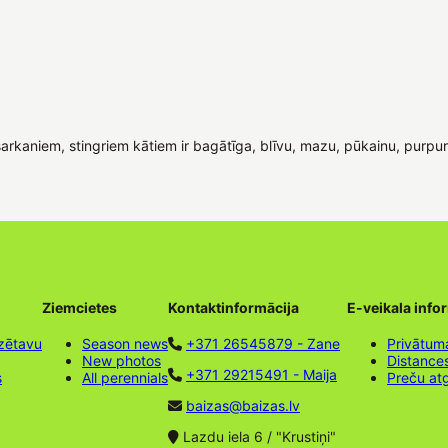
 sarkaniem, stingriem kātiem ir bagātīga, blīvu, mazu, pūkainu, pur
Ziemcietes
Kontaktinformācija
E-veikala info
zētavu
Season news
+371 26545879 - Zane
Privātuma
New photos
Distance
+371 29215491 - Maija
s
All perennials
Preču at
baizas@baizas.lv
Lazdu iela 6 / "Krustiņi"