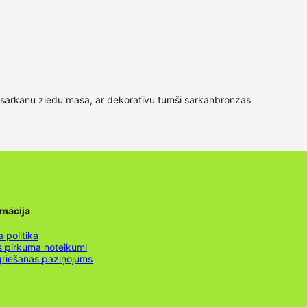
pursarkanu ziedu masa, ar dekoratīvu tumši sarkanbronzas
rmācija
 politika
s pirkuma noteikumi
griešanas paziņojums