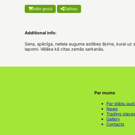
Ielikt grozā
Dalīties
Additional info:
Sena, spēcīga, neliela auguma astilbes šķirne, kurai uz
lapotni. Vēlāka kā citas zemās sarkanās.
Par mums
Par stādu aud
News
Trading place
Gallery
Contacts