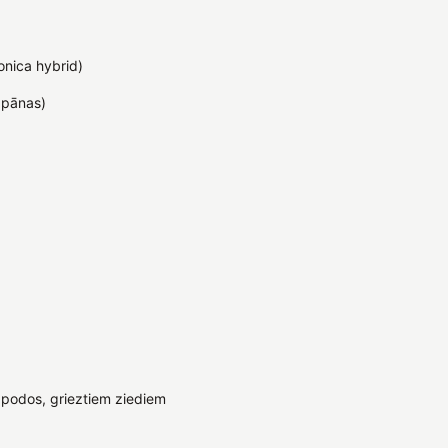
ponica hybrid)
apānas)
podos, grieztiem ziediem