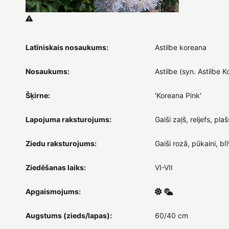
Latīniskais nosaukums:
Astilbe koreana
Nosaukums:
Astilbe (syn. Astilbe K
Šķirne:
'Koreana Pink'
Lapojuma raksturojums:
Gaiši zaļš, reljefs, plaš
Ziedu raksturojums:
Gaiši rozā, pūkaini, blī
Ziedēšanas laiks:
VI-VII
Apgaismojums:
Augstums (zieds/lapas):
60/40 cm