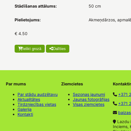
Stādīšanas attālums:
50 cm
Pielietojums:
Akmeņdārzos, apmalē
€ 4.50
Ielikt grozā
Dalīties
Par mums
Ziemcietes
Kontakti
Par stādu audzētavu
Sezonas jaunumi
+371 
Aktualitātes
Jaunas fotogrāfijas
+371 2
Tirdzniecības vietas
Visas ziemcietes
Galerija
baizas
Kontakti
Lazdu ie
Inciems, 