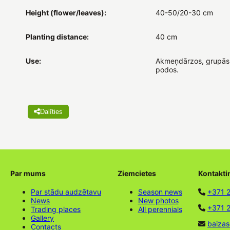
Height (flower/leaves):
40-50/20-30 cm
Planting distance:
40 cm
Use:
Akmeņdārzos, grupās
podos.
Dalīties
Par mums
Ziemcietes
Kontakti
Par stādu audzētavu
Season news
+371 
News
New photos
+371 2
Trading places
All perennials
Gallery
baizas
Contacts