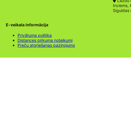
Lazdu ie
Inciems, 
Siguldas
E-veikala informācija
Privātuma politika
Distances pirkuma noteikumi
Preču atgriešanas paziņojums