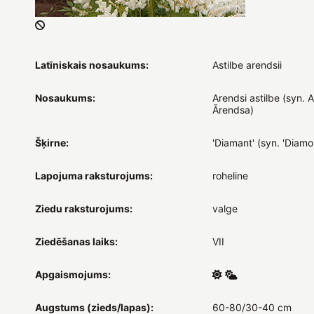
Latīniskais nosaukums:
Astilbe arendsii
Nosaukums:
Arendsi astilbe (syn. A
Ārendsa)
Šķirne:
'Diamant' (syn. 'Diamo
Lapojuma raksturojums:
roheline
Ziedu raksturojums:
valge
Ziedēšanas laiks:
VII
Apgaismojums:
Augstums (zieds/lapas):
60-80/30-40 cm