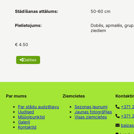
Stādīšanas attālums:
50-60 cm
Pielietojums:
Dobēs, apmalēs, grupā
ziediem
€ 4.50
Dalīties
Par mums
Ziemcietes
Kontakti
Par stādu audzētavu
Sezonas jaunumi
+371 
Uudised
Jaunas fotogrāfijas
+371 2
Müügipunktid
Visas ziemcietes
Galerii
baizas
Kontaktid