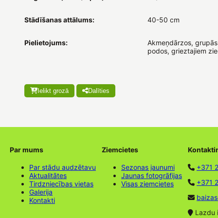
Stādīšanas attālums:
40-50 cm
Pielietojums:
Akmeņdārzos, grupās
podos, grieztajiem zi
Ielikt grozā
Dalīties
Par mums
Ziemcietes
Kontakti
Par stādu audzētavu
Sezonas jaunumi
+371 
Aktualitātes
Jaunas fotogrāfijas
+371 2
Tirdzniecības vietas
Visas ziemcietes
Galerija
baizas
Kontakti
Lazdu ie