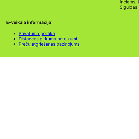
Inciems, 
Siguldas
E-veikala informācija
Privātuma politika
Distances pirkuma noteikumi
Preču atgriešanas paziņojums