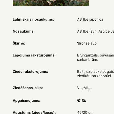
Latīniskais nosaukums:
Astilbe japonica
Nosaukums:
Astilbe (syn. Astilbe 
Šķirne:
'Bronzelaub'
Lapojuma raksturojums:
Brūnganzaļš, pavasarī
sarkanbrūns
Ziedu raksturojums:
Balti, uzplaukstot gaiš
ziedkāti sarkanbrūni
Ziedēšanas laiks:
VII
-VII
1
3
Apgaismojums:
Augstums (zieds/lapas):
45/20 cm