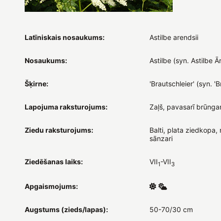
Latīniskais nosaukums:
Astilbe arendsii
Nosaukums:
Astilbe (syn. Astilbe 
Šķirne:
'Brautschleier' (syn. 'Br
Lapojuma raksturojums:
Zaļš, pavasarī brūnga
Ziedu raksturojums:
Balti, plata ziedkopa,
sānzari
Ziedēšanas laiks:
VII
-VII
1
3
Apgaismojums:
Augstums (zieds/lapas):
50-70/30 cm