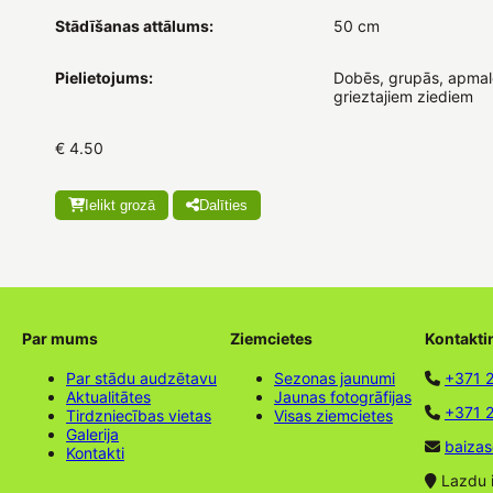
Stādīšanas attālums:
50 cm
Pielietojums:
Dobēs, grupās, apmal
grieztajiem ziediem
€ 4.50
Ielikt grozā
Dalīties
Par mums
Ziemcietes
Kontakti
Par stādu audzētavu
Sezonas jaunumi
+371 
Aktualitātes
Jaunas fotogrāfijas
+371 2
Tirdzniecības vietas
Visas ziemcietes
Galerija
baizas
Kontakti
Lazdu ie