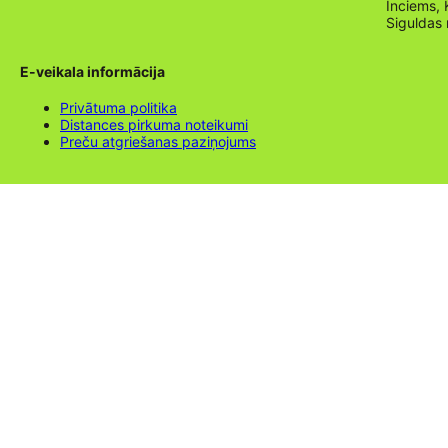
Inciems, 
Siguldas
E-veikala informācija
Privātuma politika
Distances pirkuma noteikumi
Preču atgriešanas paziņojums