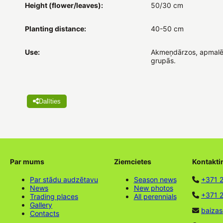
Height (flower/leaves):
50/30 cm
Planting distance:
40-50 cm
Use:
Akmeņdārzos, apmalē
grupās.
Dalīties
Par mums
Ziemcietes
Kontakti
Par stādu audzētavu
Season news
+371 
News
New photos
+371 2
Trading places
All perennials
Gallery
baizas
Contacts