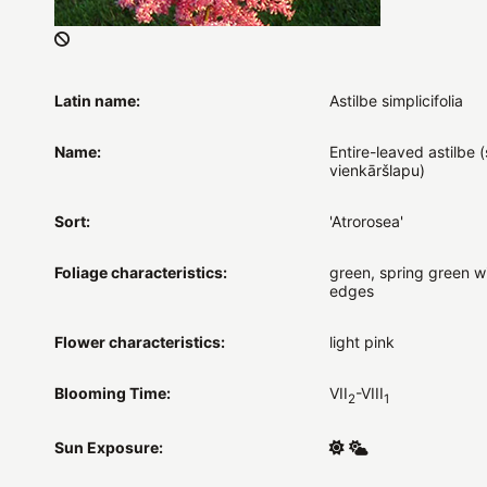
Latin name:
Astilbe simplicifolia
Name:
Entire-leaved astilbe (
vienkāršlapu)
Sort:
'Atrorosea'
Foliage characteristics:
green, spring green w
edges
Flower characteristics:
light pink
Blooming Time:
VII
-VIII
2
1
Sun Exposure: