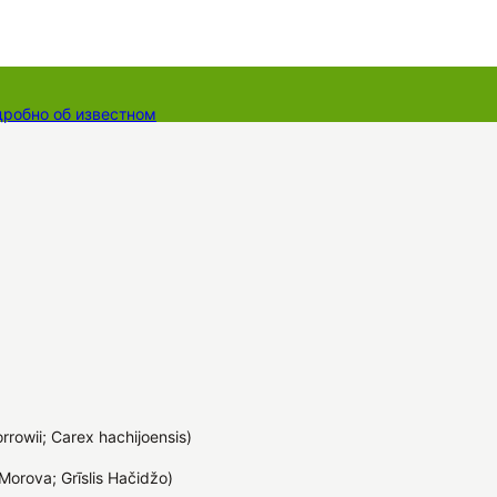
дробно об известном
ты
Dāvanu kartes
Augu komplekti
rowii; Carex hachijoensis)
Morova; Grīslis Hačidžo)