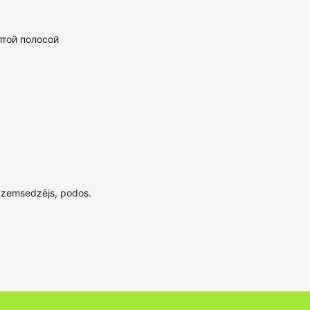
лтой полосой
 zemsedzējs, podos.