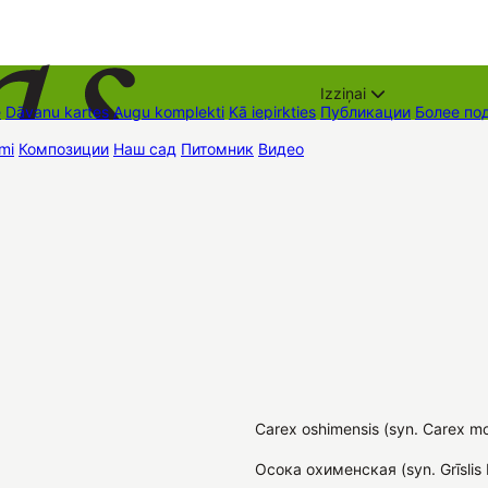
Izziņai
е
Dāvanu kartes
Augu komplekti
Kā iepirkties
Публикации
Более по
mi
Композиции
Наш сад
Питомник
Видео
Торговые места
Контак
Carex oshimensis (syn. Carex mor
Осока охименская (syn. Grīslis 