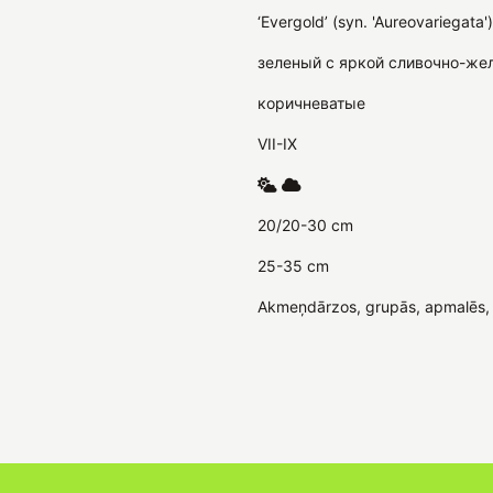
‘Evergold’ (syn. 'Aureovariegata')
зеленый с яркой сливочно-же
коричневатые
VII-IX
20/20-30 cm
25-35 cm
Akmeņdārzos, grupās, apmalēs,