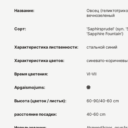
Название:
Овсец (геликтотрихо
вечнозеленый
Сорт:
'Saphirsprudel' (syn. '
'Sapphire Fountain')
Характеристика лиственности:
стальной синий
Характеристика цветов:
синевато-коричневы
Время цветения:
VI-VII
Apgaismojums:
Высота (цветок / листья):
60-90/40-60 cm
расстояние посадки:
40-60 cm
Использование:
Akmeņdārzos, grupās,