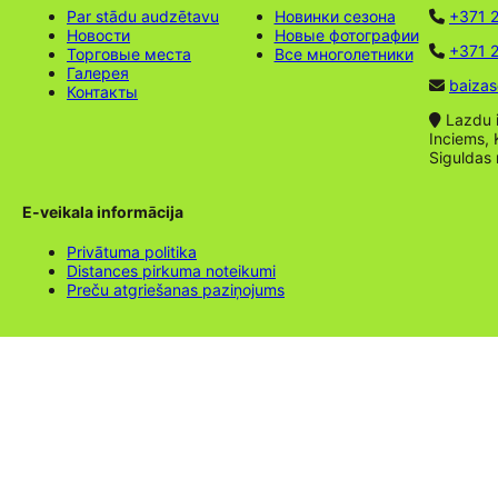
Par stādu audzētavu
Новинки сезона
+371 
Новости
Новые фотографии
+371 2
Торговые места
Все многолетники
Галерея
baizas
Контакты
Lazdu ie
Inciems, 
Siguldas
E-veikala informācija
Privātuma politika
Distances pirkuma noteikumi
Preču atgriešanas paziņojums