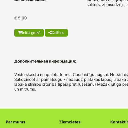
soliters, zemsedzējs,
€ 5.00
Ielikt grozā
Dalīties
Дополнительная информация:
Veido skaistu noapaļotu formu. Caurlaidīgu augsni. Nepārlaist
Salīdzinoot ar pamatsugu - nedaudz platākas lapas, labāka z
labāka slimību izturība (īpaši pret rūsēšanu) Mazāk jutīga p
un mitrumu.
Par mums
Ziemcietes
Kontakti