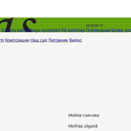
Izziņai
е
Dāvanu kartes
Augu komplekti
Kā iepirkties
Публикации
Более по
mi
Композиции
Наш сад
Питомник
Видео
Торговые места
Контак
Molinia caerulea
Molīnija zilganā