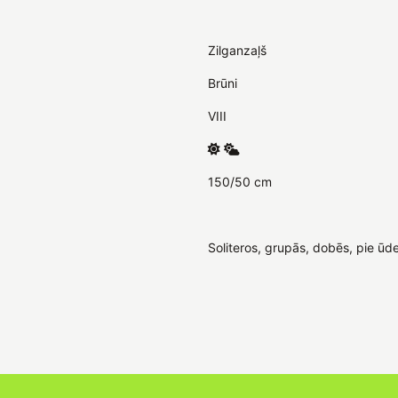
Zilganzaļš
Brūni
VIII
150/50 cm
Soliteros, grupās, dobēs, pie ūde