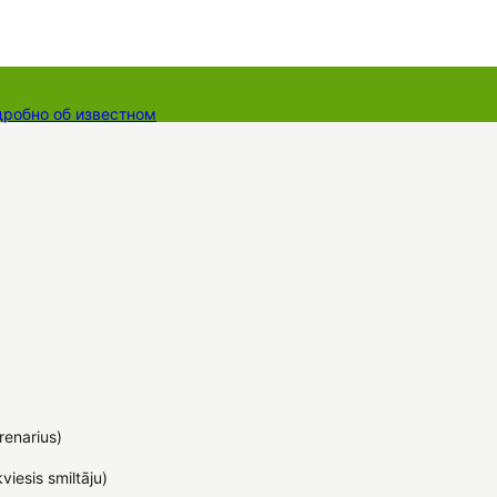
дробно об известном
ты
Dāvanu kartes
Augu komplekti
renarius)
iesis smiltāju)