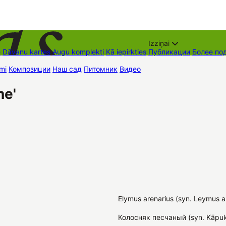
Izziņai
е
Dāvanu kartes
Augu komplekti
Kā iepirkties
Публикации
Более по
mi
Композиции
Наш сад
Питомник
Видео
Торговые места
Контак
ne'
Elymus arenarius (syn. Leymus a
Колосняк песчаный (syn. Kāpukv