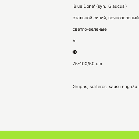
'Blue Done' (syn. 'Glaucus')
стальной синий, вечнозеленый
светло-зеленые
VI
75-100/50 cm
Grupās, soliteros, sausu nogāžu 