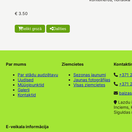
€ 3.50
Ielikt grozā
Dalīties
Par mums
Ziemcietes
Kontakti
Par stādu audzētavu
Sezonas jaunumi
+371 
Uudised
Jaunas fotogrāfijas
+371 2
Müügipunktid
Visas ziemcietes
Galerii
baizas
Kontaktid
Lazdu ie
Inciems, 
Siguldas
E-veikala informācija