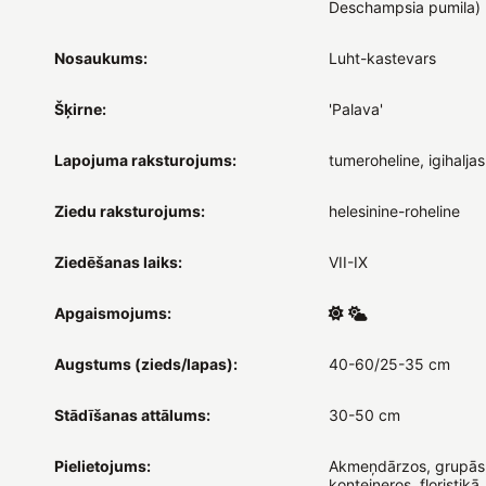
Deschampsia pumila)
Nosaukums:
Luht-kastevars
Šķirne:
'Palava'
Lapojuma raksturojums:
tumeroheline, igihaljas
Ziedu raksturojums:
helesinine-roheline
Ziedēšanas laiks:
VII-IX
Apgaismojums:
Augstums (zieds/lapas):
40-60/25-35 cm
Stādīšanas attālums:
30-50 cm
Pielietojums:
Akmeņdārzos, grupās
konteineros, floristikā