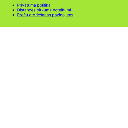
Privātuma politika
Distances pirkuma noteikumi
Preču atgriešanas paziņojums