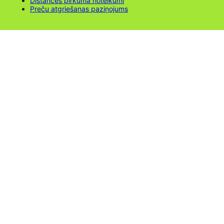
Distances pirkuma noteikumi
Preču atgriešanas paziņojums