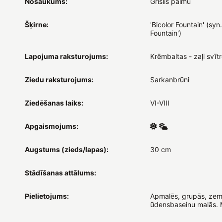
Nosaukums:
Grīslis palmu
Šķirne:
'Bicolor Fountain' (syn.
Fountain')
Lapojuma raksturojums:
Krēmbaltas - zaļi svīt
Ziedu raksturojums:
Sarkanbrūni
Ziedēšanas laiks:
VI-VIII
Apgaismojums:
Augstums (zieds/lapas):
30 cm
Stādīšanas attālums:
Pielietojums:
Apmalēs, grupās, zem
ūdensbaseinu malās. 