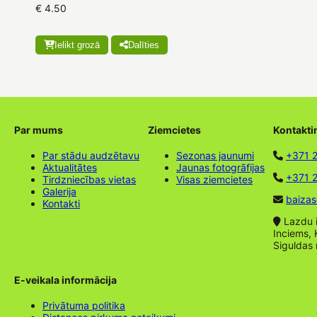
€ 4.50
Ielikt grozā
Dalīties
Par mums
Ziemcietes
Kontakti
Par stādu audzētavu
Sezonas jaunumi
+371 
Aktualitātes
Jaunas fotogrāfijas
+371 2
Tirdzniecības vietas
Visas ziemcietes
Galerija
baizas
Kontakti
Lazdu ie
Inciems, 
Siguldas
E-veikala informācija
Privātuma politika