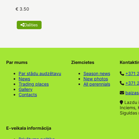
€ 3.50
Dalīties
Par mums
Ziemcietes
Kontakti
Par stādu audzētavu
Season news
+371 
News
New photos
+371 2
Trading places
All perennials
Gallery
baizas
Contacts
Lazdu ie
Inciems, 
Siguldas
E-veikala informācija