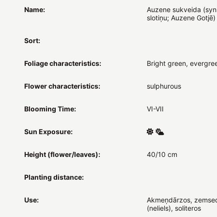
Name:
Auzene sukveida (syn
slotiņu; Auzene Gotjē)
Sort:
Foliage characteristics:
Bright green, evergre
Flower characteristics:
sulphurous
Blooming Time:
VI-VII
Sun Exposure:
Height (flower/leaves):
40/10 cm
Planting distance:
Use:
Akmeņdārzos, zemsed
(neliels), soliteros