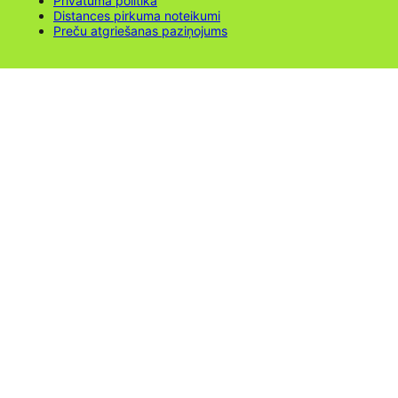
Privātuma politika
Distances pirkuma noteikumi
Preču atgriešanas paziņojums