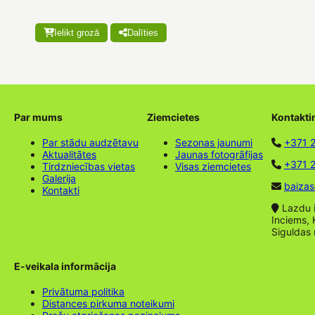
Ielikt grozā
Dalīties
Par mums
Ziemcietes
Kontakti
Par stādu audzētavu
Sezonas jaunumi
+371 
Aktualitātes
Jaunas fotogrāfijas
+371 2
Tirdzniecības vietas
Visas ziemcietes
Galerija
baizas
Kontakti
Lazdu ie
Inciems, 
Siguldas
E-veikala informācija
Privātuma politika
Distances pirkuma noteikumi