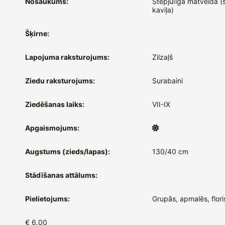
Nosaukums:
Stepjulīga matveida (
kaviļa)
Šķirne:
Lapojuma raksturojums:
Zilzaļš
Ziedu raksturojums:
Surabaini
Ziedēšanas laiks:
VII-IX
Apgaismojums:
Augstums (zieds/lapas):
130/40 cm
Stādīšanas attālums:
Pielietojums:
Grupās, apmalēs, flori
€ 6.00