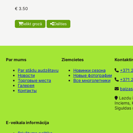
€ 3.50
Ielikt grozā
Dalīties
Par mums
Ziemcietes
Kontakti
Par stādu audzētavu
Новинки сезона
+371 
Новости
Новые фотографии
+371 2
Торговые места
Все многолетники
Галерея
baizas
Контакты
Lazdu ie
Inciems, 
Siguldas
E-veikala informācija