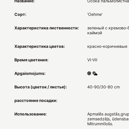
Название:
Осока пальмолистна
Сорт:
'Oehme'
Характеристика лиственности:
зеленый с кремово-
каймой
Характеристика цветов:
красно-коричневые
Время цветения:
VI-VII
Apgaismojums:
Высота (цветок / листья):
40-90/30-80 cm
расстояние посадки:
Использование:
Apmalēs augstās,grup
zemsedzējs, ūdensbas
Mitrummīlošs.