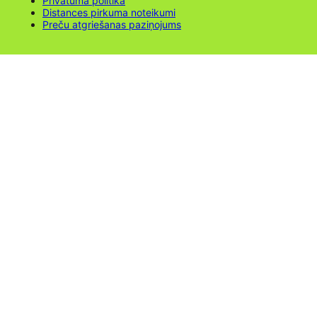
Privātuma politika
Distances pirkuma noteikumi
Preču atgriešanas paziņojums